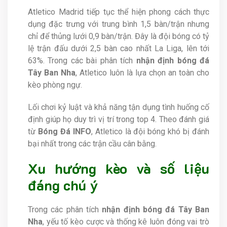
Atletico Madrid tiếp tục thể hiện phong cách thực
dụng đặc trưng với trung bình 1,5 bàn/trận nhưng
chỉ để thủng lưới 0,9 bàn/trận. Đây là đội bóng có tỷ
lệ trận đấu dưới 2,5 bàn cao nhất La Liga, lên tới
63%. Trong các bài phân tích
nhận định bóng đá
Tây Ban Nha
, Atletico luôn là lựa chọn an toàn cho
kèo phòng ngự.
Lối chơi kỷ luật và khả năng tận dụng tình huống cố
định giúp họ duy trì vị trí trong top 4. Theo đánh giá
từ
Bóng Đá INFO
, Atletico là đội bóng khó bị đánh
bại nhất trong các trận cầu cân bằng.
Xu hướng kèo và số liệu
đáng chú ý
Trong các phân tích
nhận định bóng đá Tây Ban
Nha
, yếu tố kèo cược và thống kê luôn đóng vai trò