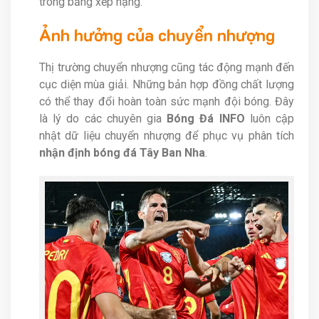
trong bảng xếp hạng.
Ảnh hưởng của chuyển nhượng
Thị trường chuyển nhượng cũng tác động mạnh đến
cục diện mùa giải. Những bản hợp đồng chất lượng
có thể thay đổi hoàn toàn sức mạnh đội bóng. Đây
là lý do các chuyên gia
Bóng Đá INFO
luôn cập
nhật dữ liệu chuyển nhượng để phục vụ phân tích
nhận định bóng đá Tây Ban Nha
.