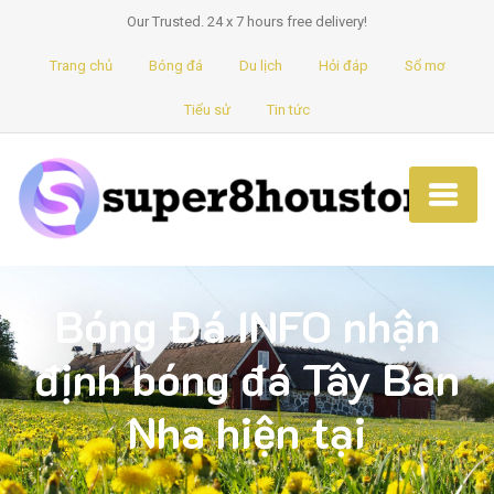
Our Trusted. 24 x 7 hours free delivery!
Trang chủ
Bóng đá
Du lịch
Hỏi đáp
Sổ mơ
Tiểu sử
Tin tức
Bóng Đá INFO nhận
định bóng đá Tây Ban
Nha hiện tại