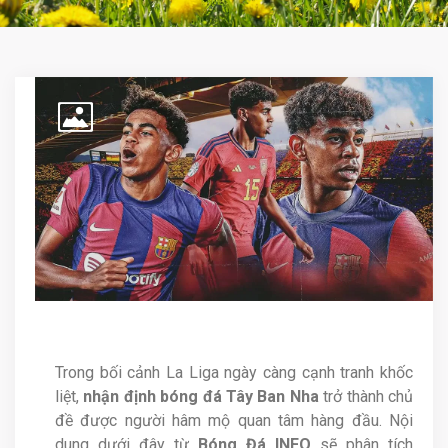
Trong bối cảnh La Liga ngày càng cạnh tranh khốc
liệt,
nhận định bóng đá Tây Ban Nha
trở thành chủ
đề được người hâm mộ quan tâm hàng đầu. Nội
dung dưới đây từ
Bóng Đá INFO
sẽ phân tích