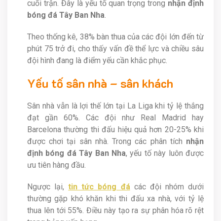
cuối trận. Đây là yếu tố quan trọng trong
nhận định
bóng đá Tây Ban Nha
.
Theo thống kê, 38% bàn thua của các đội lớn đến từ
phút 75 trở đi, cho thấy vấn đề thể lực và chiều sâu
đội hình đang là điểm yếu cần khắc phục.
Yếu tố sân nhà – sân khách
Sân nhà vẫn là lợi thế lớn tại La Liga khi tỷ lệ thắng
đạt gần 60%. Các đội như Real Madrid hay
Barcelona thường thi đấu hiệu quả hơn 20-25% khi
được chơi tại sân nhà. Trong các phân tích
nhận
định bóng đá Tây Ban Nha
, yếu tố này luôn được
ưu tiên hàng đầu.
Ngược lại,
tin tức bóng đá
các đội nhóm dưới
thường gặp khó khăn khi thi đấu xa nhà, với tỷ lệ
thua lên tới 55%. Điều này tạo ra sự phân hóa rõ rệt