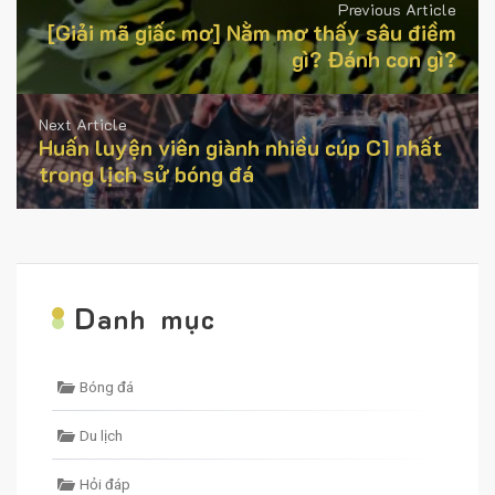
Previous Article
[Giải mã giấc mơ] Nằm mơ thấy sâu điềm
gì? Đánh con gì?
Next Article
Huấn luyện viên giành nhiều cúp C1 nhất
trong lịch sử bóng đá
D
anh mục
Bóng đá
Du lịch
Hỏi đáp