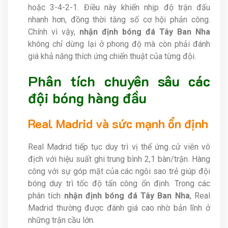
hoặc 3-4-2-1. Điều này khiến nhịp độ trận đấu
nhanh hơn, đồng thời tăng số cơ hội phản công.
Chính vì vậy,
nhận định bóng đá Tây Ban Nha
không chỉ dừng lại ở phong độ mà còn phải đánh
giá khả năng thích ứng chiến thuật của từng đội.
Phân tích chuyên sâu các
đội bóng hàng đầu
Real Madrid và sức mạnh ổn định
Real Madrid tiếp tục duy trì vị thế ứng cử viên vô
địch với hiệu suất ghi trung bình 2,1 bàn/trận. Hàng
công với sự góp mặt của các ngôi sao trẻ giúp đội
bóng duy trì tốc độ tấn công ổn định. Trong các
phân tích
nhận định bóng đá Tây Ban Nha
, Real
Madrid thường được đánh giá cao nhờ bản lĩnh ở
những trận cầu lớn.