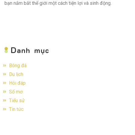
bạn nắm bắt thế giới một cách tiện lợi và sinh động.
D
anh mục
Bóng đá
Du lịch
Hỏi đáp
Sổ mơ
Tiểu sử
Tin tức