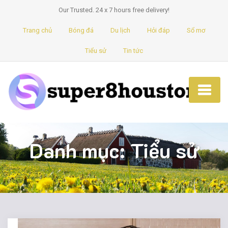
Our Trusted. 24 x 7 hours free delivery!
Trang chủ
Bóng đá
Du lịch
Hỏi đáp
Sổ mơ
Tiểu sử
Tin tức
Danh mục:
Tiểu sử