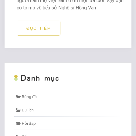
người hâm mộ Việt Nam ở đủ mọi lứa tuổi. Vậy bạn
có tò mò về tiểu sử Nghệ sĩ Hồng Vân
ĐỌC TIẾP
D
anh mục
Bóng đá
Du lịch
Hỏi đáp