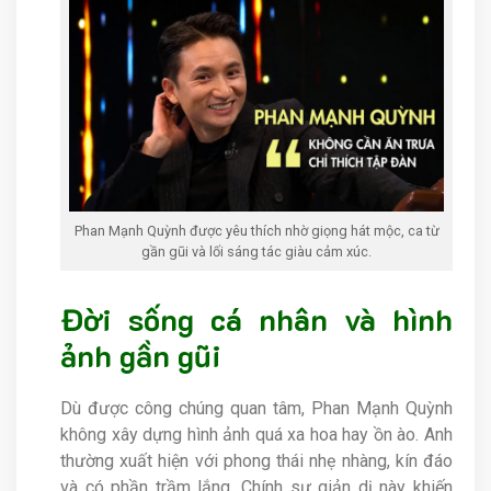
Phan Mạnh Quỳnh được yêu thích nhờ giọng hát mộc, ca từ
gần gũi và lối sáng tác giàu cảm xúc.
Đời sống cá nhân và hình
ảnh gần gũi
Dù được công chúng quan tâm, Phan Mạnh Quỳnh
không xây dựng hình ảnh quá xa hoa hay ồn ào. Anh
thường xuất hiện với phong thái nhẹ nhàng, kín đáo
và có phần trầm lắng. Chính sự giản dị này khiến