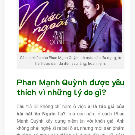
Các ca khúc của Phan Mạnh Quỳnh có màu sắc đa dạng, từ
hài hước dân dã đến sâu lắng, hoài niệm.
Phan Mạnh Quỳnh được yêu
thích vì những lý do gì?
Câu trả lời không chỉ nằm ở việc
ai là tác giả của
bài hát Vợ Người Ta?
, mà còn nằm ở cách Phan
Mạnh Quỳnh xây dựng niềm tin với khán giả. Anh
không phải nghệ sĩ ra bài ồ ạt, nhưng mỗi sản phẩm