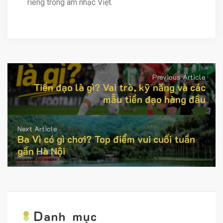
riêng trong âm nhạc Việt.
Previous Article
Tiền đạo là gì? Vai trò, kỹ năng và các
mẫu tiền đạo hàng đầu
Next Article
Ba Vì có gì chơi? Top điểm vui cuối tuần
gần Hà Nội
D
anh mục