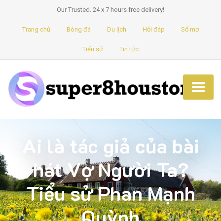
Our Trusted. 24 x 7 hours free delivery!
Trang chủ
Bóng đá
Du lịch
Hỏi đáp
Sổ mơ
Tiểu sử
Tin tức
Ai là tác giả của bài
hát Vợ Người Ta?
Tiểu sử Phan Mạnh
Quỳnh