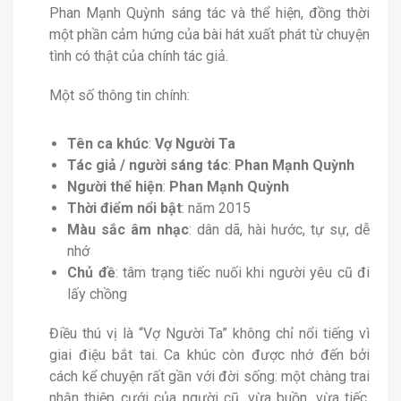
Phan Mạnh Quỳnh sáng tác và thể hiện, đồng thời
một phần cảm hứng của bài hát xuất phát từ chuyện
tình có thật của chính tác giả.
Một số thông tin chính:
Tên ca khúc
:
Vợ Người Ta
Tác giả / người sáng tác
:
Phan Mạnh Quỳnh
Người thể hiện
:
Phan Mạnh Quỳnh
Thời điểm nổi bật
: năm 2015
Màu sắc âm nhạc
: dân dã, hài hước, tự sự, dễ
nhớ
Chủ đề
: tâm trạng tiếc nuối khi người yêu cũ đi
lấy chồng
Điều thú vị là “Vợ Người Ta” không chỉ nổi tiếng vì
giai điệu bắt tai. Ca khúc còn được nhớ đến bởi
cách kể chuyện rất gần với đời sống: một chàng trai
nhận thiệp cưới của người cũ, vừa buồn, vừa tiếc,