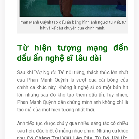
Phan Mạnh Quỳnh tạo dấu ấn bằng hình ảnh người tự viết, tự
hát và kể câu chuyện của chính mình.
Từ hiện tượng mạng đến
dấu ấn nghệ sĩ lâu dài
Sau khi “Vợ Người Ta” nổi tiếng, thách thức lớn nhất
của Phan Mạnh Quỳnh là vượt qua cái bóng của
chính ca khúc này. Không ít nghệ sĩ có một bản hit
lớn nhưng sau đó khó tạo thêm dấu ấn. Tuy nhiên,
Phan Mạnh Quỳnh dần chứng minh anh không chỉ là
tác giả của một hiện tượng nhất thời.
Anh tiếp tục được chú ý qua nhiều sáng tác có chiều
sâu hơn, đặc biệt ở mảng nhạc phim. Những ca khúc
như
Có Chàng Trai Viết Lên Cây
,
Từ Đó
,
Hồi Ức
,