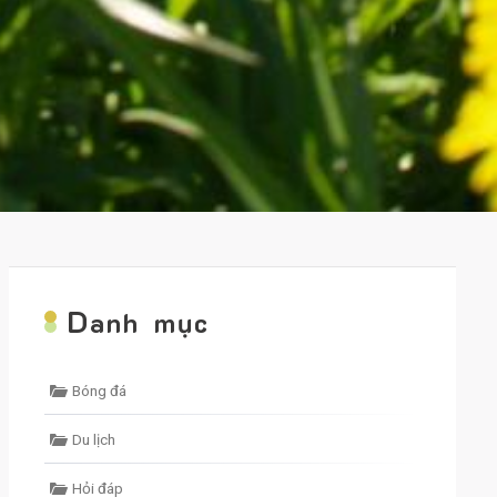
D
anh mục
Bóng đá
Du lịch
Hỏi đáp