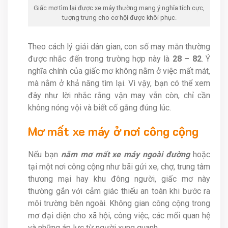
Giấc mơ tìm lại được xe máy thường mang ý nghĩa tích cực,
tượng trưng cho cơ hội được khôi phục.
Theo cách lý giải dân gian, con số may mắn thường
được nhắc đến trong trường hợp này là
28 – 82
. Ý
nghĩa chính của giấc mơ không nằm ở việc mất mát,
mà nằm ở khả năng tìm lại. Vì vậy, bạn có thể xem
đây như lời nhắc rằng vận may vẫn còn, chỉ cần
không nóng vội và biết cố gắng đúng lúc.
Mơ mất xe máy ở nơi công cộng
Nếu bạn
nằm mơ mất xe máy ngoài đường
hoặc
tại một nơi công cộng như bãi gửi xe, chợ, trung tâm
thương mại hay khu đông người, giấc mơ này
thường gắn với cảm giác thiếu an toàn khi bước ra
môi trường bên ngoài. Không gian công cộng trong
mơ đại diện cho xã hội, công việc, các mối quan hệ
và những áp lực từ người xung quanh.