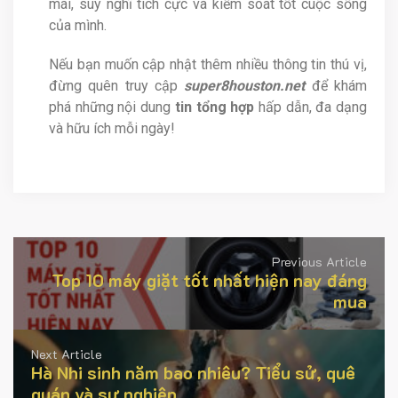
mái, suy nghĩ tích cực và kiểm soát tốt cuộc sống
của mình.
Nếu bạn muốn cập nhật thêm nhiều thông tin thú vị,
đừng quên truy cập
super8houston.net
để khám
phá những nội dung
tin tổng hợp
hấp dẫn, đa dạng
và hữu ích mỗi ngày!
Previous Article
Top 10 máy giặt tốt nhất hiện nay đáng
mua
Next Article
Hà Nhi sinh năm bao nhiêu? Tiểu sử, quê
quán và sự nghiệp