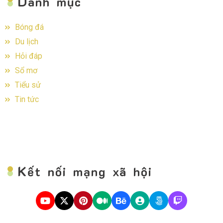
D
anh mục
Bóng đá
Du lịch
Hỏi đáp
Sổ mơ
Tiểu sử
Tin tức
K
ết nối mạng xã hội