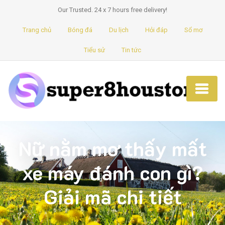
Our Trusted. 24 x 7 hours free delivery!
Trang chủ
Bóng đá
Du lịch
Hỏi đáp
Sổ mơ
Tiểu sử
Tin tức
Nữ nằm mơ thấy mất
xe máy đánh con gì?
Giải mã chi tiết